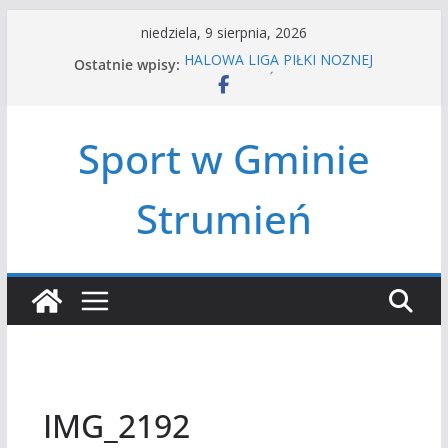
Przejdź
niedziela, 9 sierpnia, 2026
do
Ostatnie wpisy:
HALOWA LIGA PIŁKI NOŻNEJ
treści
LATO W MIEŚCIE’2026
Turniej tenisa ziemnego
Amatorska siatkówka
Sport w Gminie
Czwórbój lekkoatletyczny
Strumień
IMG_2192