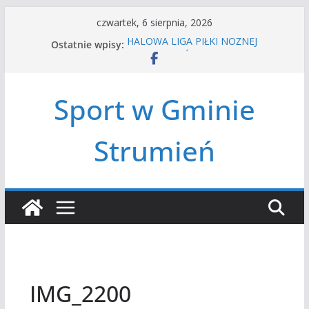
Przejdź
czwartek, 6 sierpnia, 2026
do
Ostatnie wpisy:
HALOWA LIGA PIŁKI NOŻNEJ
treści
LATO W MIEŚCIE’2026
Turniej tenisa ziemnego
Amatorska siatkówka
Sport w Gminie
Czwórbój lekkoatletyczny
Strumień
IMG_2200