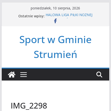
Przejdź
poniedziałek, 10 sierpnia, 2026
do
Ostatnie wpisy:
HALOWA LIGA PIŁKI NOŻNEJ
treści
LATO W MIEŚCIE’2026
Turniej tenisa ziemnego
Amatorska siatkówka
Sport w Gminie
Czwórbój lekkoatletyczny
Strumień
IMG_2298