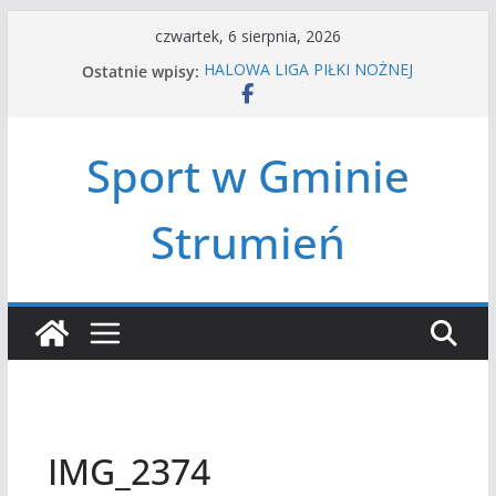
Przejdź
czwartek, 6 sierpnia, 2026
do
Ostatnie wpisy:
HALOWA LIGA PIŁKI NOŻNEJ
treści
LATO W MIEŚCIE’2026
Turniej tenisa ziemnego
Amatorska siatkówka
Sport w Gminie
Czwórbój lekkoatletyczny
Strumień
IMG_2374