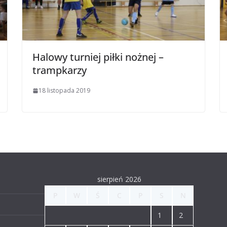
Halowy turniej piłki nożnej –
trampkarzy
18 listopada 2019
sierpień 2026
P
W
Ś
C
P
S
N
1
2