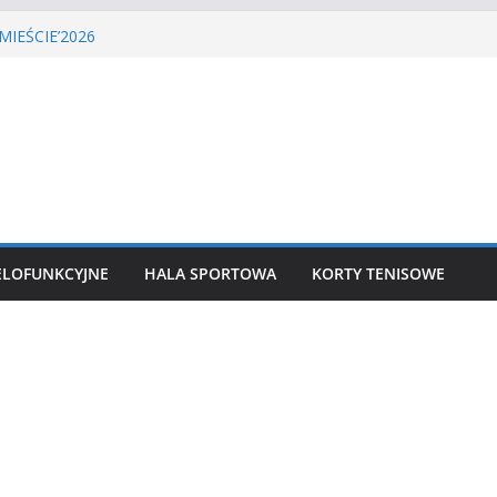
LIGA PIŁKI NOŻNEJ
MIEŚCIE’2026
tenisa ziemnego
a siatkówka
 lekkoatletyczny
ELOFUNKCYJNE
HALA SPORTOWA
KORTY TENISOWE