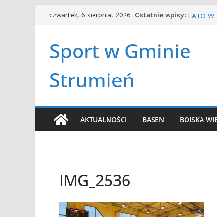
Przejdź
HALOWA 
Ostatnie wpisy:
czwartek, 6 sierpnia, 2026
LATO W 
do
Turniej 
treści
Amatorsk
Sport w Gminie
Czwórbój
Strumień
AKTUALNOŚCI
BASEN
BOISKA WI
IMG_2536