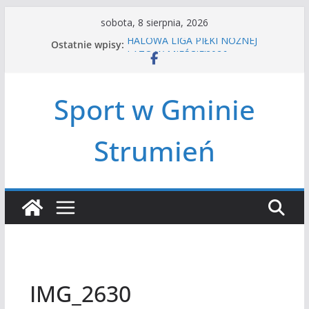
Przejdź
sobota, 8 sierpnia, 2026
do
HALOWA LIGA PIŁKI NOŻNEJ
Ostatnie wpisy:
treści
LATO W MIEŚCIE’2026
Turniej tenisa ziemnego
Amatorska siatkówka
Sport w Gminie
Czwórbój lekkoatletyczny
Strumień
IMG_2630