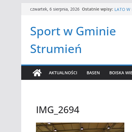
Przejdź
HALOWA 
Ostatnie wpisy:
czwartek, 6 sierpnia, 2026
LATO W 
do
Turniej 
treści
Amatorsk
Sport w Gminie
Czwórbój
Strumień
AKTUALNOŚCI
BASEN
BOISKA WI
IMG_2694