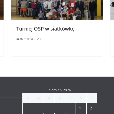
Turniej OSP w siatkówkę
30 marca 2023
sierpień 2026
P
W
Ś
C
P
S
N
1
2