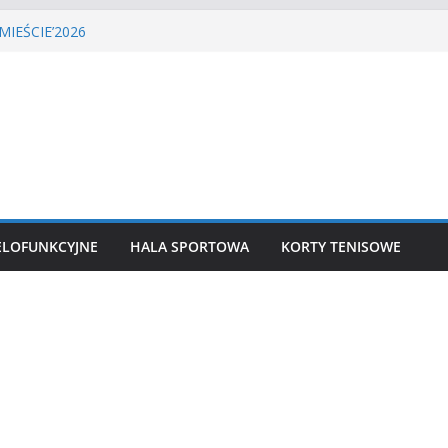
LIGA PIŁKI NOŻNEJ
MIEŚCIE’2026
tenisa ziemnego
a siatkówka
 lekkoatletyczny
ELOFUNKCYJNE
HALA SPORTOWA
KORTY TENISOWE