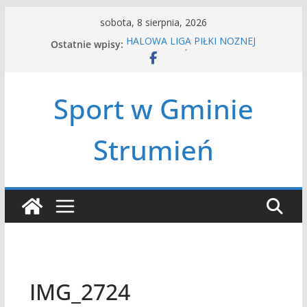
Przejdź
sobota, 8 sierpnia, 2026
do
Ostatnie wpisy:
HALOWA LIGA PIŁKI NOŻNEJ
treści
LATO W MIEŚCIE’2026
Turniej tenisa ziemnego
Amatorska siatkówka
Sport w Gminie
Czwórbój lekkoatletyczny
Strumień
IMG_2724