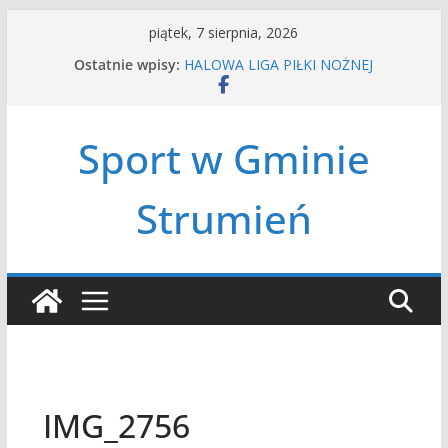
Przejdź
piątek, 7 sierpnia, 2026
do
Ostatnie wpisy:
HALOWA LIGA PIŁKI NOŻNEJ
treści
LATO W MIEŚCIE’2026
Turniej tenisa ziemnego
Amatorska siatkówka
Sport w Gminie
Czwórbój lekkoatletyczny
Strumień
IMG_2756