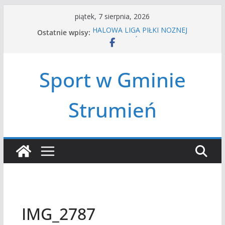
Przejdź
piątek, 7 sierpnia, 2026
do
Ostatnie wpisy:
HALOWA LIGA PIŁKI NOŻNEJ
treści
LATO W MIEŚCIE’2026
Turniej tenisa ziemnego
Amatorska siatkówka
Sport w Gminie
Czwórbój lekkoatletyczny
Strumień
IMG_2787