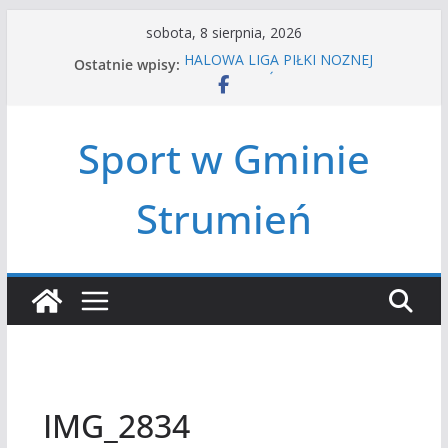
Przejdź
sobota, 8 sierpnia, 2026
do
Ostatnie wpisy:
HALOWA LIGA PIŁKI NOŻNEJ
treści
LATO W MIEŚCIE’2026
Turniej tenisa ziemnego
Amatorska siatkówka
Sport w Gminie
Czwórbój lekkoatletyczny
Strumień
IMG_2834