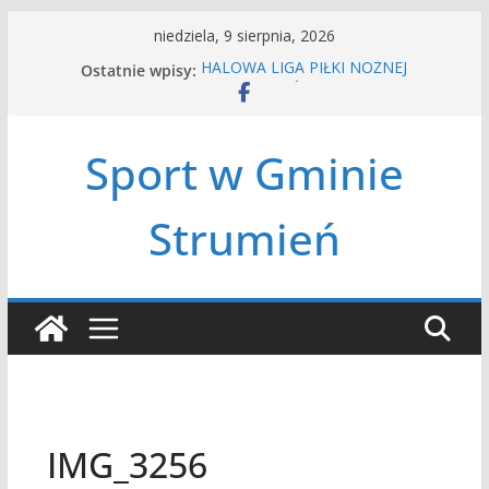
Przejdź
niedziela, 9 sierpnia, 2026
do
Ostatnie wpisy:
HALOWA LIGA PIŁKI NOŻNEJ
treści
LATO W MIEŚCIE’2026
Turniej tenisa ziemnego
Amatorska siatkówka
Sport w Gminie
Czwórbój lekkoatletyczny
Strumień
IMG_3256