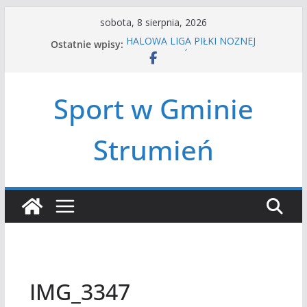
Przejdź
sobota, 8 sierpnia, 2026
do
Ostatnie wpisy:
HALOWA LIGA PIŁKI NOŻNEJ
treści
LATO W MIEŚCIE’2026
Turniej tenisa ziemnego
Amatorska siatkówka
Sport w Gminie
Czwórbój lekkoatletyczny
Strumień
IMG_3347