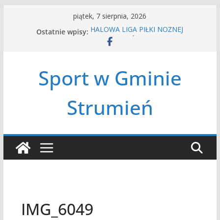
Przejdź
piątek, 7 sierpnia, 2026
do
Ostatnie wpisy:
HALOWA LIGA PIŁKI NOŻNEJ
treści
LATO W MIEŚCIE’2026
Turniej tenisa ziemnego
Amatorska siatkówka
Sport w Gminie
Czwórbój lekkoatletyczny
Strumień
IMG_6049