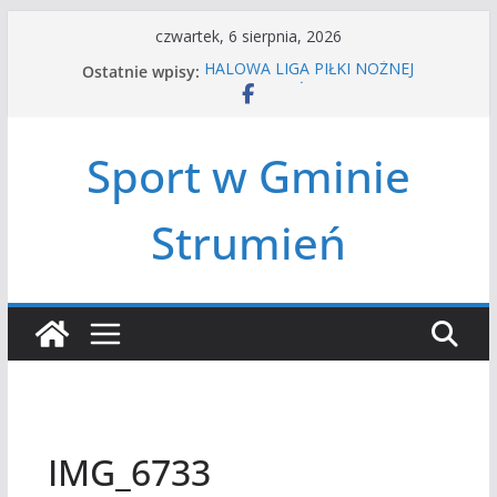
Przejdź
czwartek, 6 sierpnia, 2026
do
Ostatnie wpisy:
HALOWA LIGA PIŁKI NOŻNEJ
treści
LATO W MIEŚCIE’2026
Turniej tenisa ziemnego
Amatorska siatkówka
Sport w Gminie
Czwórbój lekkoatletyczny
Strumień
IMG_6733