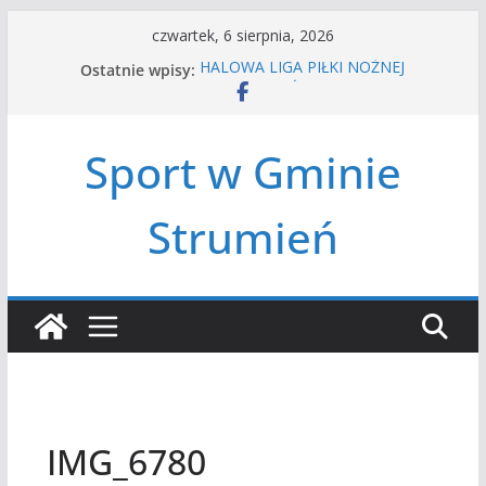
Przejdź
czwartek, 6 sierpnia, 2026
do
Ostatnie wpisy:
HALOWA LIGA PIŁKI NOŻNEJ
treści
LATO W MIEŚCIE’2026
Turniej tenisa ziemnego
Amatorska siatkówka
Sport w Gminie
Czwórbój lekkoatletyczny
Strumień
IMG_6780