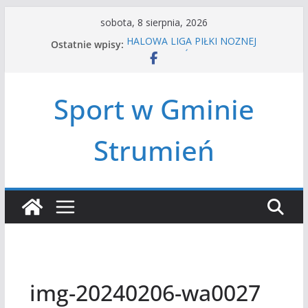
Przejdź
sobota, 8 sierpnia, 2026
do
Ostatnie wpisy:
HALOWA LIGA PIŁKI NOŻNEJ
treści
LATO W MIEŚCIE’2026
Turniej tenisa ziemnego
Amatorska siatkówka
Sport w Gminie
Czwórbój lekkoatletyczny
Strumień
img-20240206-wa0027