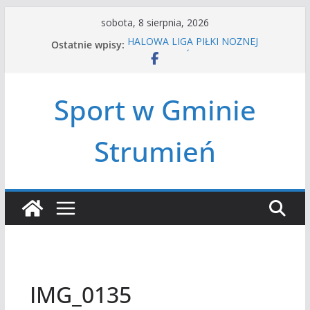
Przejdź
sobota, 8 sierpnia, 2026
do
Ostatnie wpisy:
HALOWA LIGA PIŁKI NOŻNEJ
treści
LATO W MIEŚCIE’2026
Turniej tenisa ziemnego
Amatorska siatkówka
Sport w Gminie
Czwórbój lekkoatletyczny
Strumień
IMG_0135