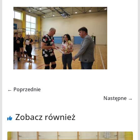
← Poprzednie
Następne →
Zobacz również