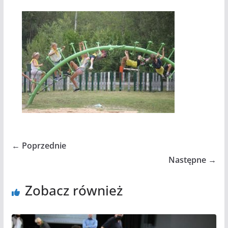
← Poprzednie
Następne →
Zobacz również