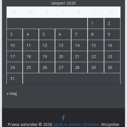
sierpień 2026
P
W
Ś
C
P
S
N
1
2
3
4
5
6
7
8
9
10
11
12
13
14
15
16
17
18
19
20
21
22
23
24
25
26
27
28
29
30
31
« maj
Prawa autorskie © 2026
Sport w Gminie Strumień
. Wszystkie