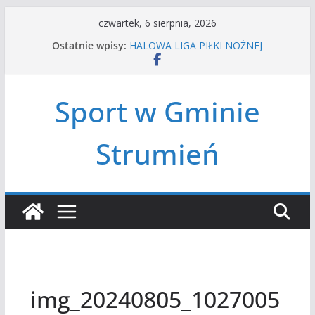
Przejdź
czwartek, 6 sierpnia, 2026
do
Ostatnie wpisy:
HALOWA LIGA PIŁKI NOŻNEJ
treści
LATO W MIEŚCIE’2026
Turniej tenisa ziemnego
Amatorska siatkówka
Sport w Gminie
Czwórbój lekkoatletyczny
Strumień
img_20240805_1027005