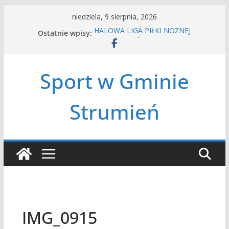
Przejdź
niedziela, 9 sierpnia, 2026
do
Ostatnie wpisy:
HALOWA LIGA PIŁKI NOŻNEJ
treści
LATO W MIEŚCIE’2026
Turniej tenisa ziemnego
Amatorska siatkówka
Sport w Gminie
Czwórbój lekkoatletyczny
Strumień
IMG_0915