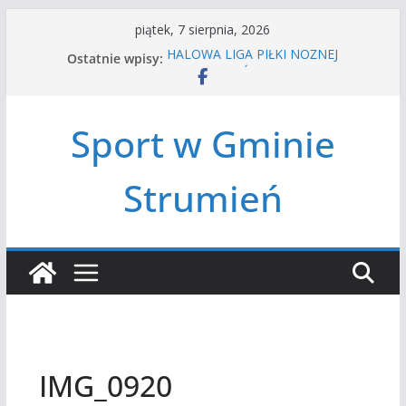
Przejdź
piątek, 7 sierpnia, 2026
do
HALOWA LIGA PIŁKI NOŻNEJ
Ostatnie wpisy:
treści
LATO W MIEŚCIE’2026
Turniej tenisa ziemnego
Amatorska siatkówka
Sport w Gminie
Czwórbój lekkoatletyczny
Strumień
IMG_0920