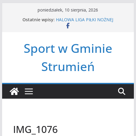
Przejdź
poniedziałek, 10 sierpnia, 2026
do
Ostatnie wpisy:
HALOWA LIGA PIŁKI NOŻNEJ
treści
LATO W MIEŚCIE’2026
Turniej tenisa ziemnego
Amatorska siatkówka
Sport w Gminie
Czwórbój lekkoatletyczny
Strumień
IMG_1076