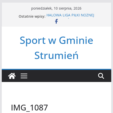
Przejdź
poniedziałek, 10 sierpnia, 2026
do
Ostatnie wpisy:
HALOWA LIGA PIŁKI NOŻNEJ
treści
LATO W MIEŚCIE’2026
Turniej tenisa ziemnego
Amatorska siatkówka
Sport w Gminie
Czwórbój lekkoatletyczny
Strumień
IMG_1087