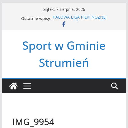
Przejdź
piątek, 7 sierpnia, 2026
do
Ostatnie wpisy:
HALOWA LIGA PIŁKI NOŻNEJ
treści
LATO W MIEŚCIE’2026
Turniej tenisa ziemnego
Amatorska siatkówka
Sport w Gminie
Czwórbój lekkoatletyczny
Strumień
IMG_9954