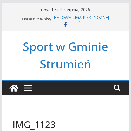
Przejdź
czwartek, 6 sierpnia, 2026
do
Ostatnie wpisy:
HALOWA LIGA PIŁKI NOŻNEJ
treści
LATO W MIEŚCIE’2026
Turniej tenisa ziemnego
Amatorska siatkówka
Sport w Gminie
Czwórbój lekkoatletyczny
Strumień
IMG_1123