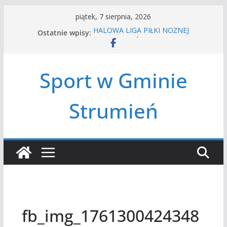
Przejdź
piątek, 7 sierpnia, 2026
do
Ostatnie wpisy:
HALOWA LIGA PIŁKI NOŻNEJ
treści
LATO W MIEŚCIE’2026
Turniej tenisa ziemnego
Amatorska siatkówka
Sport w Gminie
Czwórbój lekkoatletyczny
Strumień
fb_img_1761300424348