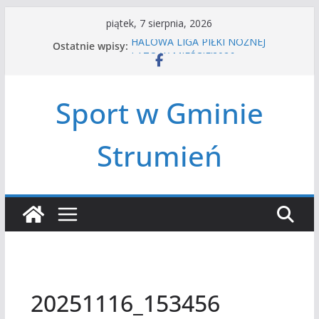
Przejdź
piątek, 7 sierpnia, 2026
do
HALOWA LIGA PIŁKI NOŻNEJ
Ostatnie wpisy:
treści
LATO W MIEŚCIE’2026
Turniej tenisa ziemnego
Amatorska siatkówka
Sport w Gminie
Czwórbój lekkoatletyczny
Strumień
20251116_153456