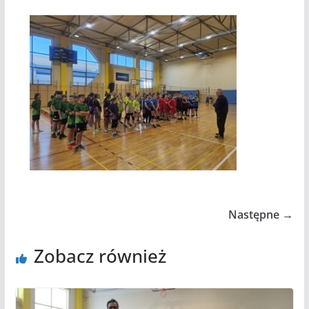
Następne →
Zobacz również