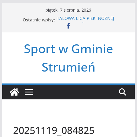
Przejdź
piątek, 7 sierpnia, 2026
do
Ostatnie wpisy:
HALOWA LIGA PIŁKI NOŻNEJ
treści
LATO W MIEŚCIE’2026
Turniej tenisa ziemnego
Amatorska siatkówka
Sport w Gminie
Czwórbój lekkoatletyczny
Strumień
20251119_084825