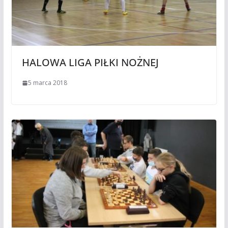
HALOWA LIGA PIŁKI NOŻNEJ
5 marca 2018