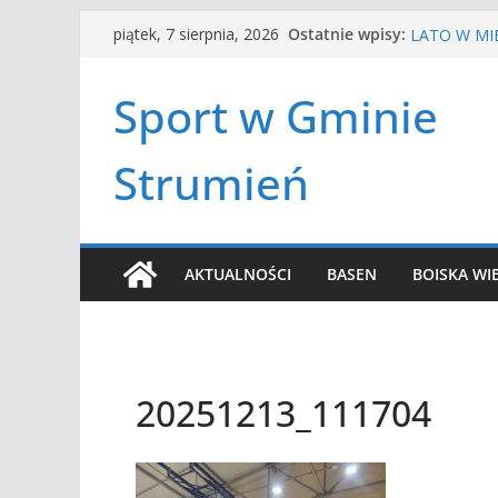
Przejdź
HALOWA LIG
Ostatnie wpisy:
piątek, 7 sierpnia, 2026
LATO W MIE
do
Turniej ten
treści
Amatorska 
Sport w Gminie
Czwórbój le
Strumień
AKTUALNOŚCI
BASEN
BOISKA WI
20251213_111704