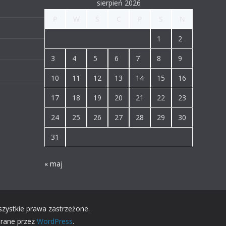
sierpień 2026
P
W
Ś
C
P
S
N
1
2
3
4
5
6
7
8
9
10
11
12
13
14
15
16
17
18
19
20
21
22
23
24
25
26
27
28
29
30
31
« maj
szystkie prawa zastrzeżone.
erane przez
WordPress
.