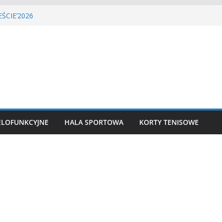
A PIŁKI NOŻNEJ
ŚCIE’2026
isa ziemnego
siatkówka
kkoatletyczny
ELOFUNKCYJNE
HALA SPORTOWA
KORTY TENISOWE