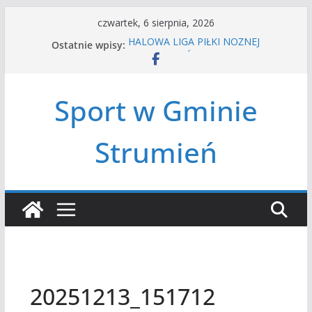
Przejdź
czwartek, 6 sierpnia, 2026
do
Ostatnie wpisy:
HALOWA LIGA PIŁKI NOŻNEJ
treści
LATO W MIEŚCIE’2026
Turniej tenisa ziemnego
Amatorska siatkówka
Sport w Gminie
Czwórbój lekkoatletyczny
Strumień
20251213_151712