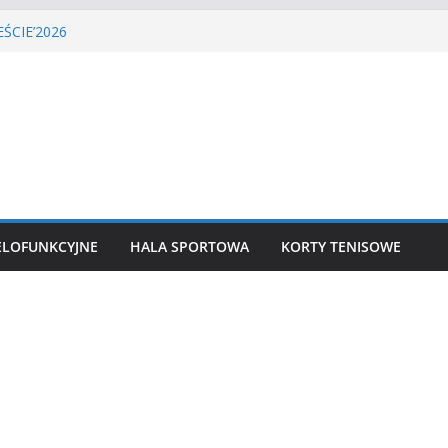
A PIŁKI NOŻNEJ
ŚCIE’2026
isa ziemnego
siatkówka
kkoatletyczny
ELOFUNKCYJNE
HALA SPORTOWA
KORTY TENISOWE