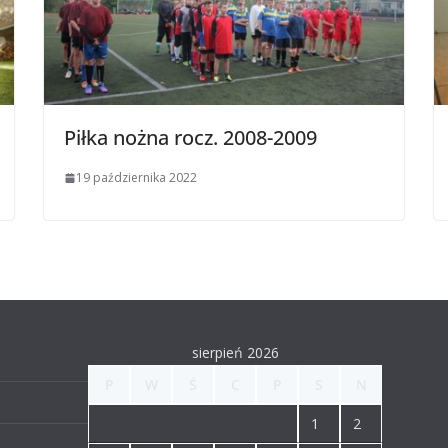
Piłka nożna rocz. 2008-2009
19 października 2022
sierpień 2026
P
W
Ś
C
P
S
N
1
2