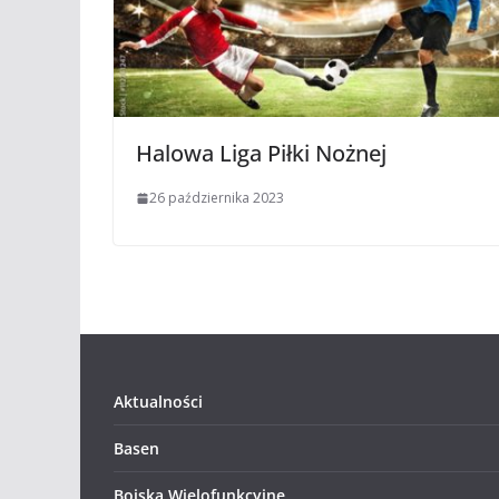
Halowa Liga Piłki Nożnej
26 października 2023
Aktualności
Basen
Boiska Wielofunkcyjne