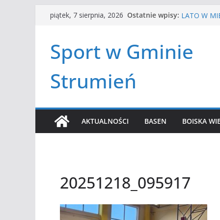
Przejdź
HALOWA LIG
Ostatnie wpisy:
piątek, 7 sierpnia, 2026
LATO W MIE
do
Turniej ten
treści
Amatorska 
Sport w Gminie
Czwórbój le
Strumień
AKTUALNOŚCI
BASEN
BOISKA WI
20251218_095917