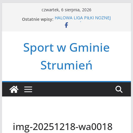
Przejdź
czwartek, 6 sierpnia, 2026
do
Ostatnie wpisy:
HALOWA LIGA PIŁKI NOŻNEJ
treści
LATO W MIEŚCIE’2026
Turniej tenisa ziemnego
Amatorska siatkówka
Sport w Gminie
Czwórbój lekkoatletyczny
Strumień
img-20251218-wa0018