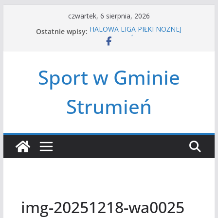
Przejdź
czwartek, 6 sierpnia, 2026
do
Ostatnie wpisy:
HALOWA LIGA PIŁKI NOŻNEJ
treści
LATO W MIEŚCIE’2026
Turniej tenisa ziemnego
Amatorska siatkówka
Sport w Gminie
Czwórbój lekkoatletyczny
Strumień
img-20251218-wa0025