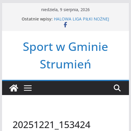
Przejdź
niedziela, 9 sierpnia, 2026
do
Ostatnie wpisy:
HALOWA LIGA PIŁKI NOŻNEJ
treści
LATO W MIEŚCIE’2026
Turniej tenisa ziemnego
Amatorska siatkówka
Sport w Gminie
Czwórbój lekkoatletyczny
Strumień
20251221_153424