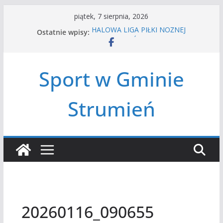
Przejdź
piątek, 7 sierpnia, 2026
do
Ostatnie wpisy:
HALOWA LIGA PIŁKI NOŻNEJ
treści
LATO W MIEŚCIE’2026
Turniej tenisa ziemnego
Amatorska siatkówka
Sport w Gminie
Czwórbój lekkoatletyczny
Strumień
20260116_090655