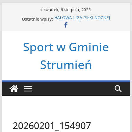
Przejdź
czwartek, 6 sierpnia, 2026
do
Ostatnie wpisy:
HALOWA LIGA PIŁKI NOŻNEJ
treści
LATO W MIEŚCIE’2026
Turniej tenisa ziemnego
Amatorska siatkówka
Sport w Gminie
Czwórbój lekkoatletyczny
Strumień
20260201_154907