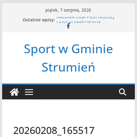
Przejdź
piątek, 7 sierpnia, 2026
do
HALOWA LIGA PIŁKI NOŻNEJ
Ostatnie wpisy:
treści
LATO W MIEŚCIE’2026
Turniej tenisa ziemnego
Amatorska siatkówka
Sport w Gminie
Czwórbój lekkoatletyczny
Strumień
20260208_165517