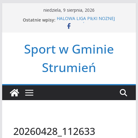
Przejdź
niedziela, 9 sierpnia, 2026
do
Ostatnie wpisy:
HALOWA LIGA PIŁKI NOŻNEJ
treści
LATO W MIEŚCIE’2026
Turniej tenisa ziemnego
Amatorska siatkówka
Sport w Gminie
Czwórbój lekkoatletyczny
Strumień
20260428_112633