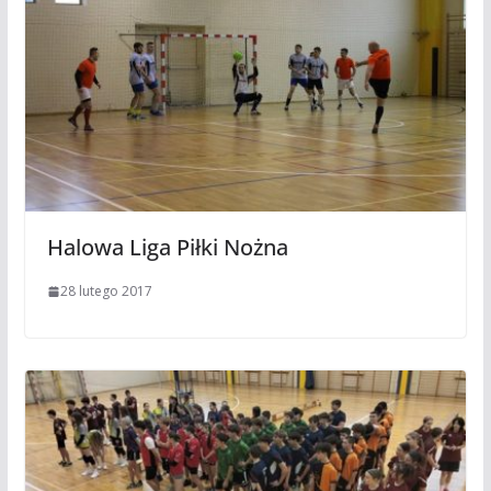
Halowa Liga Piłki Nożna
28 lutego 2017