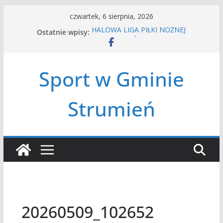
Przejdź
czwartek, 6 sierpnia, 2026
do
Ostatnie wpisy:
HALOWA LIGA PIŁKI NOŻNEJ
treści
LATO W MIEŚCIE’2026
Turniej tenisa ziemnego
Amatorska siatkówka
Sport w Gminie
Czwórbój lekkoatletyczny
Strumień
20260509_102652