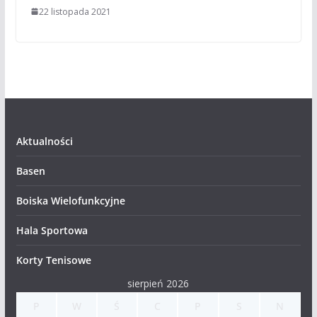
22 listopada 2021
Aktualności
Basen
Boiska Wielofunkcyjne
Hala Sportowa
Korty Tenisowe
sierpień 2026
P
W
Ś
C
P
S
N