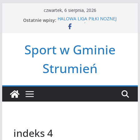
Przejdź
czwartek, 6 sierpnia, 2026
do
Ostatnie wpisy:
HALOWA LIGA PIŁKI NOŻNEJ
treści
LATO W MIEŚCIE’2026
Turniej tenisa ziemnego
Amatorska siatkówka
Sport w Gminie
Czwórbój lekkoatletyczny
Strumień
indeks 4