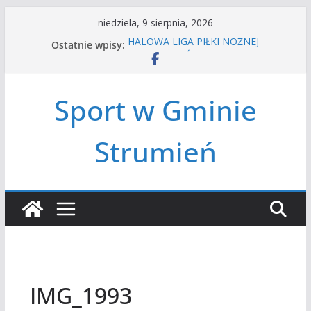
Przejdź
niedziela, 9 sierpnia, 2026
do
Ostatnie wpisy:
HALOWA LIGA PIŁKI NOŻNEJ
treści
LATO W MIEŚCIE’2026
Turniej tenisa ziemnego
Amatorska siatkówka
Sport w Gminie
Czwórbój lekkoatletyczny
Strumień
IMG_1993