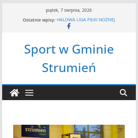
Przejdź
piątek, 7 sierpnia, 2026
do
Ostatnie wpisy:
HALOWA LIGA PIŁKI NOŻNEJ
treści
LATO W MIEŚCIE’2026
Turniej tenisa ziemnego
Amatorska siatkówka
Sport w Gminie
Czwórbój lekkoatletyczny
Strumień