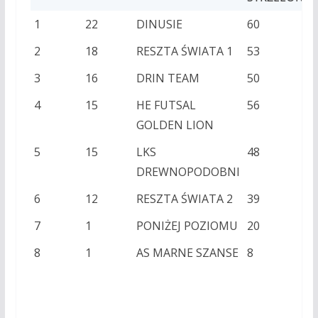
1
22
DINUSIE
60
2
18
RESZTA ŚWIATA 1
53
3
16
DRIN TEAM
50
4
15
HE FUTSAL
56
GOLDEN LION
5
15
LKS
48
DREWNOPODOBNI
6
12
RESZTA ŚWIATA 2
39
7
1
PONIŻEJ POZIOMU
20
8
1
AS MARNE SZANSE
8