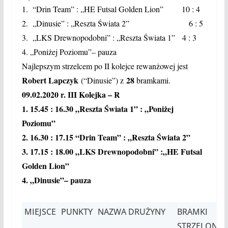
1. “Drin Team” : „HE Futsal Golden Lion” 10 : 4
2. „Dinusie” : „Reszta Świata 2” 6 : 5
3. „LKS Drewnopodobni” : „Reszta Świata 1” 4 : 3
4. „Poniżej Poziomu”– pauza
Najlepszym strzelcem po II kolejce rewanżowej jest
Robert Lapczyk
28
(“Dinusie”) z
bramkami.
09.02.2020 r. III Kolejka – R
1. 15.45 : 16.30 „Reszta Świata 1” : „Poniżej
Poziomu”
2. 16.30 : 17.15 “Drin Team” : „Reszta Świata 2”
3. 17.15 : 18.00 „LKS Drewnopodobni” :„HE Futsal
Golden Lion”
4. „Dinusie”– pauza
MIEJSCE
PUNKTY
NAZWA DRUŻYNY
BRAMKI
STRZELONE