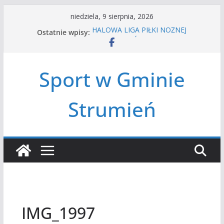
Przejdź
niedziela, 9 sierpnia, 2026
do
Ostatnie wpisy:
HALOWA LIGA PIŁKI NOŻNEJ
treści
LATO W MIEŚCIE’2026
Turniej tenisa ziemnego
Amatorska siatkówka
Sport w Gminie
Czwórbój lekkoatletyczny
Strumień
IMG_1997