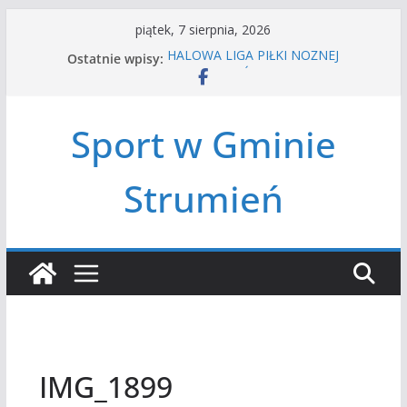
Przejdź
piątek, 7 sierpnia, 2026
do
Ostatnie wpisy:
HALOWA LIGA PIŁKI NOŻNEJ
treści
LATO W MIEŚCIE’2026
Turniej tenisa ziemnego
Amatorska siatkówka
Sport w Gminie
Czwórbój lekkoatletyczny
Strumień
IMG_1899