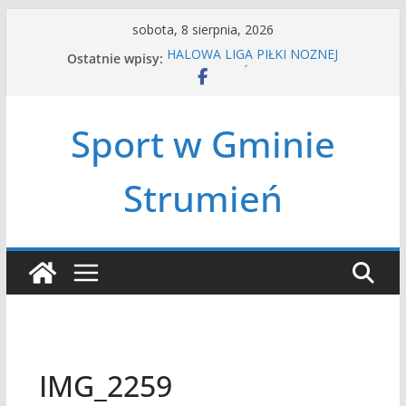
Przejdź
sobota, 8 sierpnia, 2026
do
Ostatnie wpisy:
HALOWA LIGA PIŁKI NOŻNEJ
treści
LATO W MIEŚCIE’2026
Turniej tenisa ziemnego
Amatorska siatkówka
Sport w Gminie
Czwórbój lekkoatletyczny
Strumień
IMG_2259