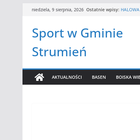
Przejdź
Ostatnie wpisy:
HALOWA 
niedziela, 9 sierpnia, 2026
do
LATO W M
Turniej t
treści
Sport w Gminie
Amatorsk
Czwórbój 
Strumień
AKTUALNOŚCI
BASEN
BOISKA WI