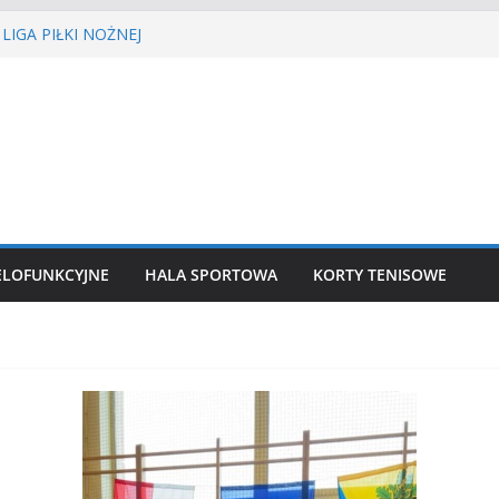
LIGA PIŁKI NOŻNEJ
IEŚCIE’2026
enisa ziemnego
a siatkówka
lekkoatletyczny
ELOFUNKCYJNE
HALA SPORTOWA
KORTY TENISOWE