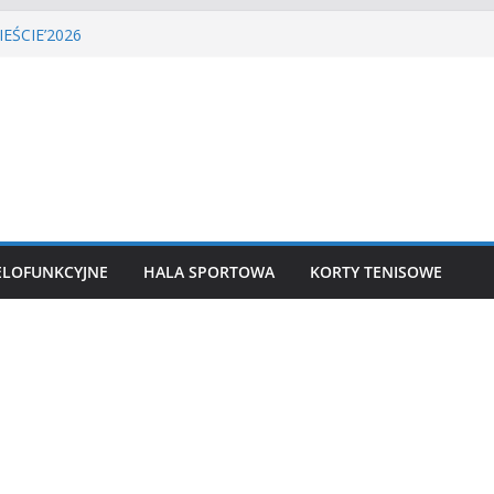
GA PIŁKI NOŻNEJ
EŚCIE’2026
nisa ziemnego
 siatkówka
ekkoatletyczny
ELOFUNKCYJNE
HALA SPORTOWA
KORTY TENISOWE