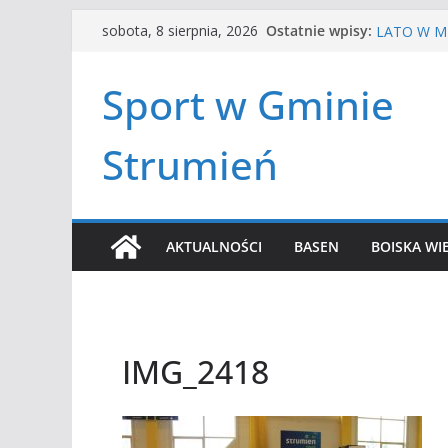
Przejdź
HALOWA LI
Ostatnie wpisy:
sobota, 8 sierpnia, 2026
LATO W MI
do
Turniej te
treści
Amatorska
Sport w Gminie
Czwórbój l
Strumień
AKTUALNOŚCI
BASEN
BOISKA WI
IMG_2418