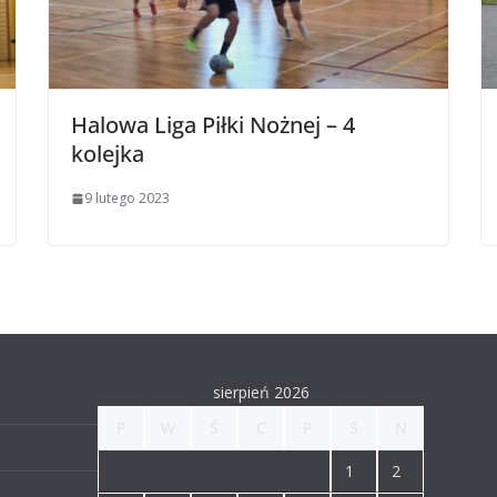
Halowa Liga Piłki Nożnej – 4
kolejka
9 lutego 2023
sierpień 2026
P
W
Ś
C
P
S
N
1
2