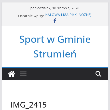
Przejdź
poniedziałek, 10 sierpnia, 2026
do
Ostatnie wpisy:
HALOWA LIGA PIŁKI NOŻNEJ
treści
LATO W MIEŚCIE’2026
Turniej tenisa ziemnego
Amatorska siatkówka
Sport w Gminie
Czwórbój lekkoatletyczny
Strumień
IMG_2415